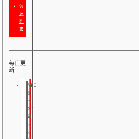
资
源
列
表
每日更
新
AIEO
是
什
么？
算
法
以