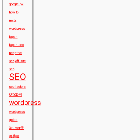
google pk
how to
install
wordpress
japan
japan seo
negative
seo
off site
seo
SEO
seo factors
SEO案例
wordpress
wordpress
guide
Xrumer使
用手册