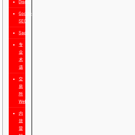
Discuz
Google
SEO
SaaS
专
业
术
语
交
易
所
Web3
内
敛
营