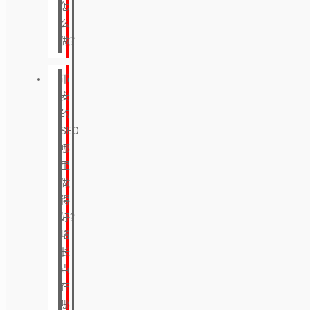
怎
么
做？
币
安
的
SEO
哪
里
做
得
好？
增
长
点
在
哪