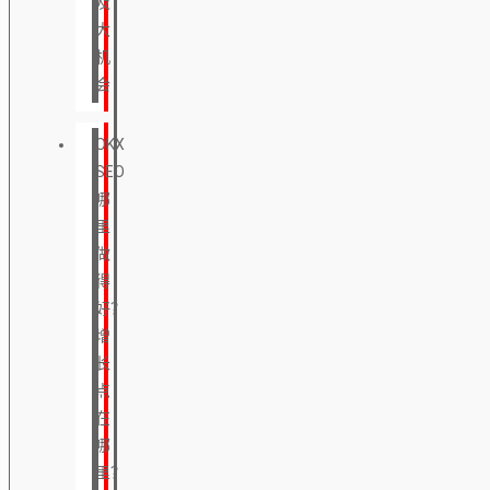
及
大
机
会
OKX
SEO
哪
里
做
得
好？
增
长
点
在
哪
里？