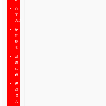
百
度
SEO
硬
件
技
术
网
络
营
销
被
动
收
入