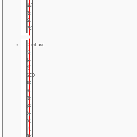
里？
怎
么
做？
Coinbase
交
易
所
SEO
哪
里
做
得
好？
怎
么
做？