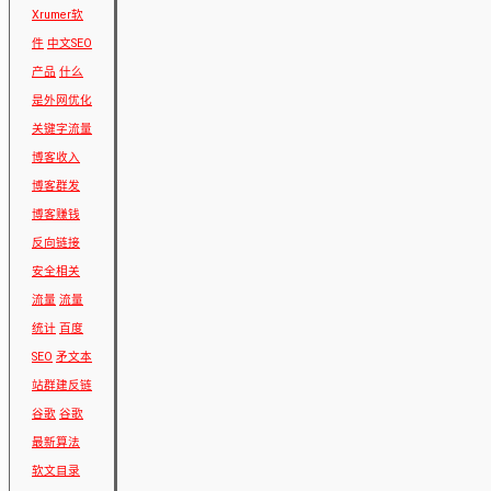
Xrumer软
件
中文SEO
产品
什么
是外网优化
关键字流量
博客收入
博客群发
博客赚钱
反向链接
安全相关
流量
流量
统计
百度
SEO
矛文本
站群建反链
谷歌
谷歌
最新算法
软文目录