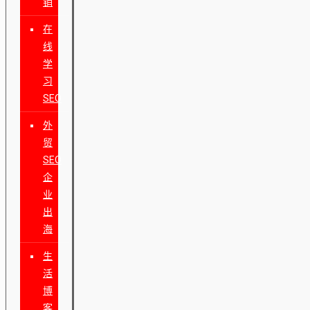
销
在
线
学
习
SEO
外
贸
SEO
企
业
出
海
生
活
博
客