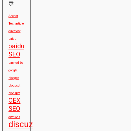
示
Anchor
Text
article
directory
baidu
baidu
SEO
banned by
google
blogger
blogpsot
blogspot
CEX
SEO
citations
discuz