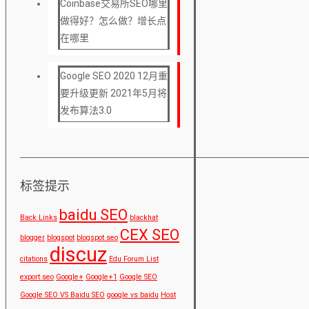
Coinbase交易所SEO哪里
做得好？怎么做？增长点
在哪里
Google SEO 2020 12月重
要升级更新 2021年5月将
发布算法3.0
标签提示
baidu SEO
Back Links
blackhat
CEX SEO
blogger
blogspot
blogspot seo
discuz
citations
Edu Forum List
export seo
Google+
Google+1
Google SEO
Google SEO VS Baidu SEO
google vs baidu
Host