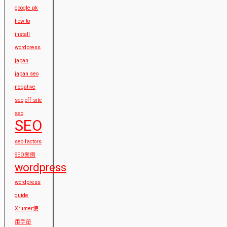
google pk
how to
install
wordpress
japan
japan seo
negative
seo
off site
seo
SEO
seo factors
SEO案例
wordpress
wordpress
guide
Xrumer使
用手册