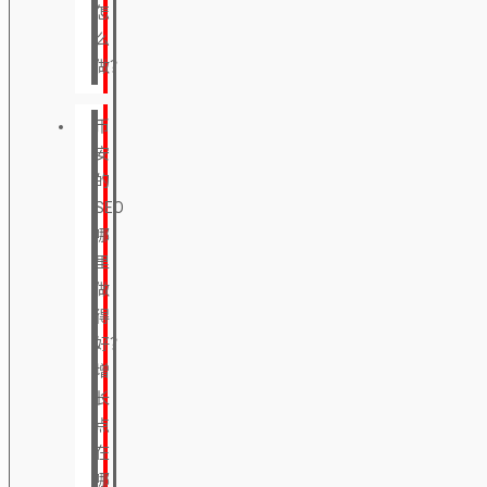
怎
么
做？
币
安
的
SEO
哪
里
做
得
好？
增
长
点
在
哪