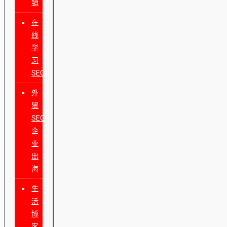
销
在
线
学
习
SEO
外
贸
SEO
企
业
出
海
生
活
博
客