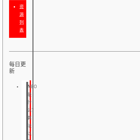
资
源
列
表
每日更
新
AIEO
是
什
么？
算
法
以