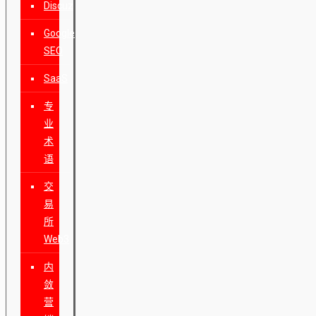
Discuz
Google
SEO
SaaS
专
业
术
语
交
易
所
Web3
内
敛
营