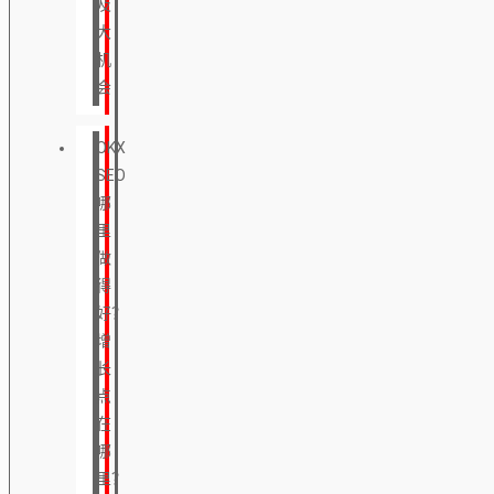
及
大
机
会
OKX
SEO
哪
里
做
得
好？
增
长
点
在
哪
里？