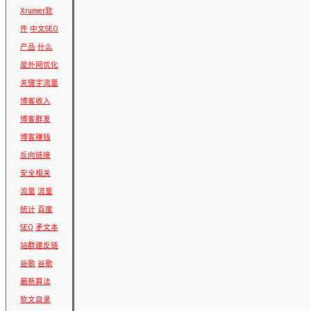
Xrumer软
件
中文SEO
产品
什么
是外网优化
关键字流量
博客收入
博客群发
博客赚钱
反向链接
安全相关
流量
流量
统计
百度
SEO
矛文本
站群建反链
谷歌
谷歌
最新算法
软文目录