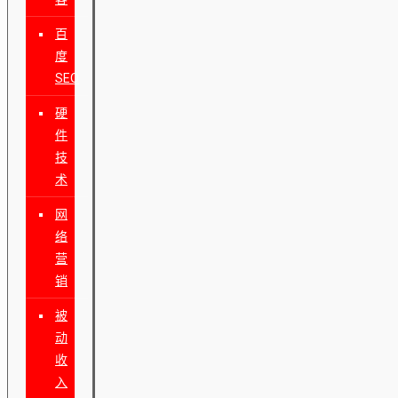
百
度
SEO
硬
件
技
术
网
络
营
销
被
动
收
入