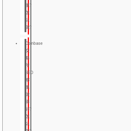
里？
怎
么
做？
Coinbase
交
易
所
SEO
哪
里
做
得
好？
怎
么
做？