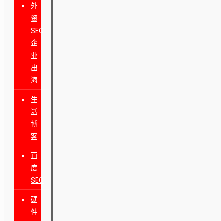
外
贸
SEO
企
业
出
海
生
活
博
客
百
度
SEO
硬
件