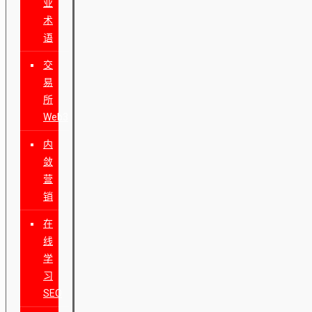
业
术
语
交
易
所
Web3
内
敛
营
销
在
线
学
习
SEO