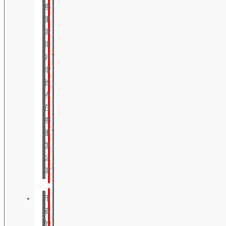
哪
里
做
得
好？
增
长
点
在
哪
里？
怎
么
做？
币
安
的