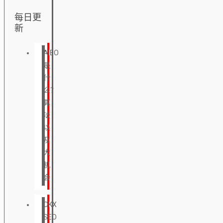
每日更
新
AIEO
是
什
么？
算
法
以
及
大
机
会
OKX
SEO