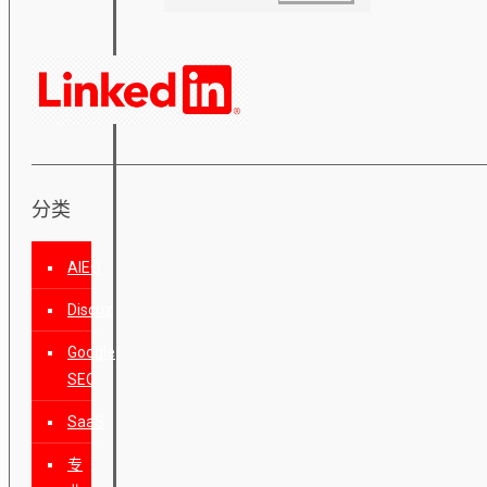
分类
AIEO
Discuz
Google
SEO
SaaS
专