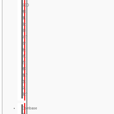
SEO
哪
里
做
得
好？
增
长
点
在
哪
里？
怎
么
做？
Coinbase