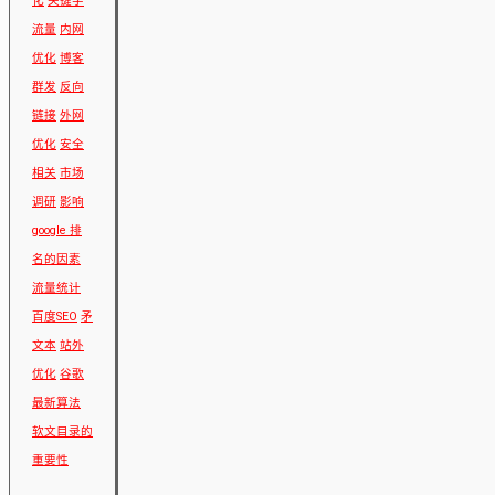
化
关键字
流量
内网
优化
博客
群发
反向
链接
外网
优化
安全
相关
市场
调研
影响
google 排
名的因素
流量统计
百度SEO
矛
文本
站外
优化
谷歌
最新算法
软文目录的
重要性