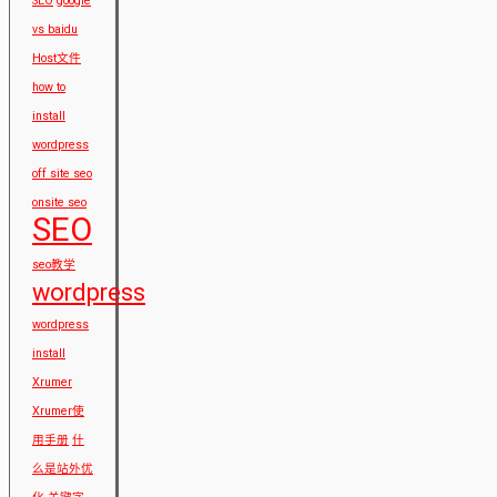
SEO
google
vs baidu
Host文件
how to
install
wordpress
off site seo
onsite seo
SEO
seo教学
wordpress
wordpress
install
Xrumer
Xrumer使
用手册
什
么是站外优