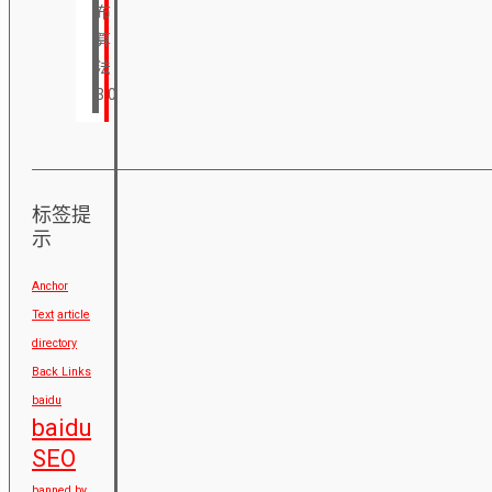
布
算
法
3.0
标签提
示
Anchor
Text
article
directory
Back Links
baidu
baidu
SEO
banned by