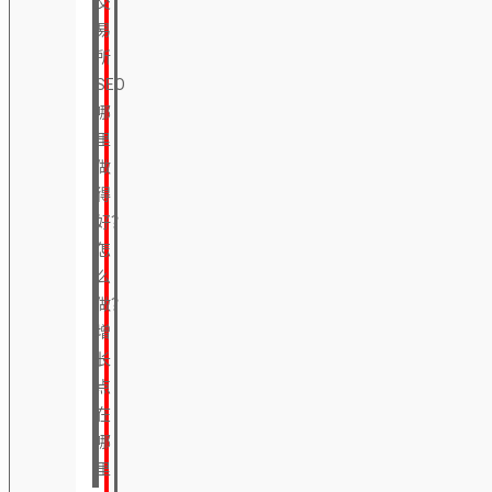
交
易
所
SEO
哪
里
做
得
好？
怎
么
做？
增
长
点
在
哪
里