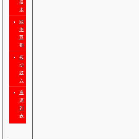
技
术
网
络
营
销
被
动
收
入
资
源
列
表