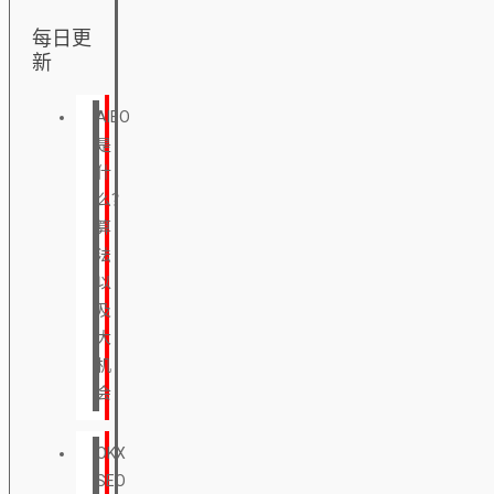
每日更
新
AIEO
是
什
么？
算
法
以
及
大
机
会
OKX
SEO