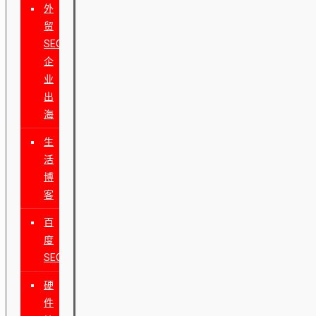
外
贸
SEO
企
业
出
海
生
活
博
客
百
度
SEO
硬
件