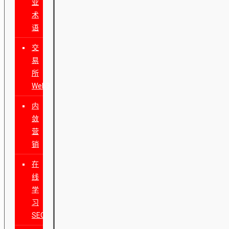
业
术
语
交
易
所
Web3
内
敛
营
销
在
线
学
习
SEO