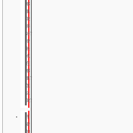
哪
里
做
得
好？
增
长
点
在
哪
里？
怎
么
做？
币
安
的