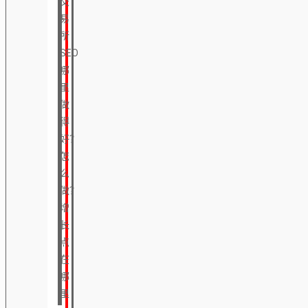
交
易
所
SEO
哪
里
做
得
好？
怎
么
做？
增
长
点
在
哪
里