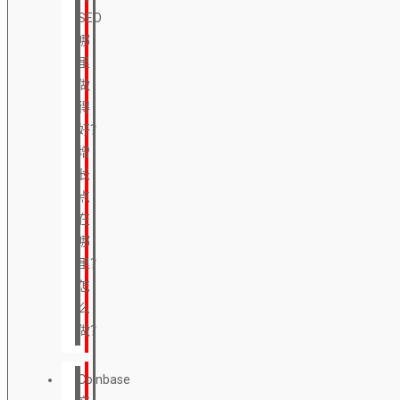
SEO
哪
里
做
得
好？
增
长
点
在
哪
里？
怎
么
做？
Coinbase