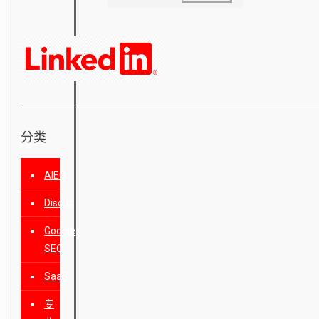
分类
AIEO
Discuz
Google
SEO
SaaS
专