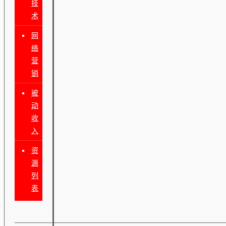
技
术
网
络
营
销
被
动
收
入
资
源
列
表