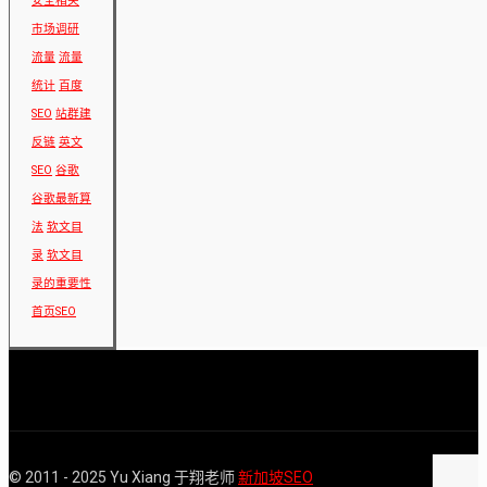
安全相关
市场调研
流量
流量
统计
百度
SEO
站群建
反链
英文
SEO
谷歌
谷歌最新算
法
软文目
录
软文目
录的重要性
首页SEO
© 2011 - 2025 Yu Xiang 于翔老师
新加坡SEO