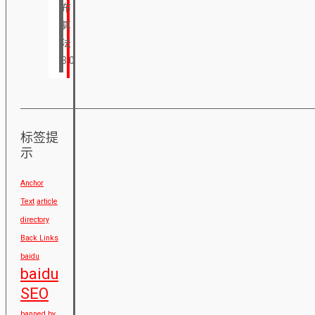
布
算
法
3.0
标签提
示
Anchor
Text
article
directory
Back Links
baidu
baidu
SEO
banned by