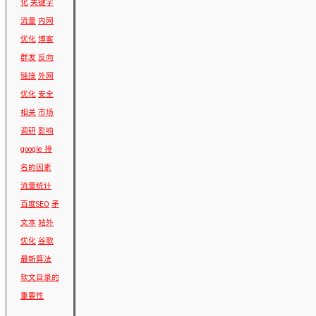
化
关键字
流量
内网
优化
博客
群发
反向
链接
外网
优化
安全
相关
市场
调研
影响
google 排
名的因素
流量统计
百度SEO
矛
文本
站外
优化
谷歌
最新算法
软文目录的
重要性