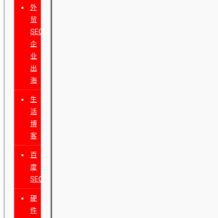
外
贸
SEO
企
业
出
海
生
活
博
客
百
度
SEO
硬
件