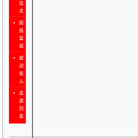
技
术
网
络
营
销
被
动
收
入
资
源
列
表