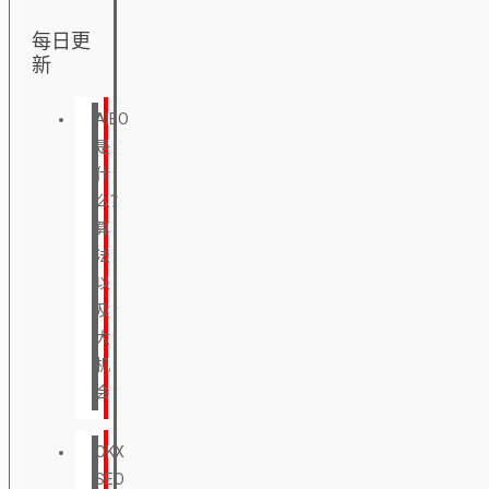
每日更
新
AIEO
是
什
么？
算
法
以
及
大
机
会
OKX
SEO