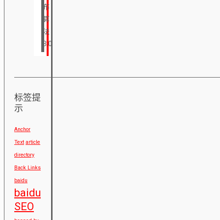
布
算
法
3.0
标签提
示
Anchor
Text
article
directory
Back Links
baidu
baidu
SEO