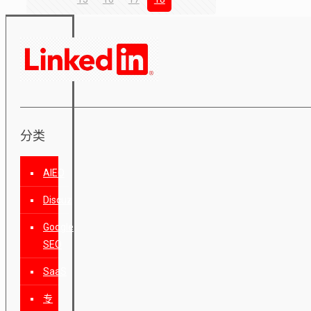
分类
AIEO
Discuz
Google
SEO
SaaS
专