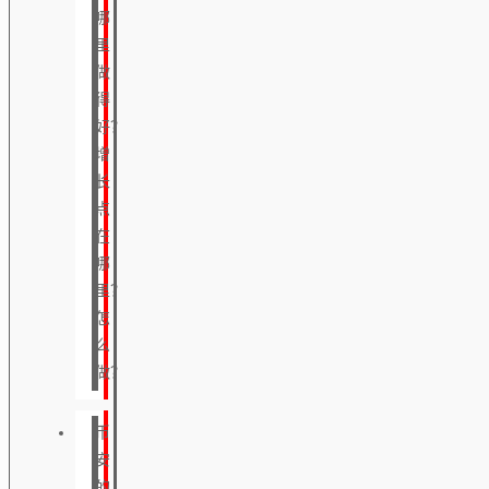
哪
里
做
得
好？
增
长
点
在
哪
里？
怎
么
做？
币
安
的