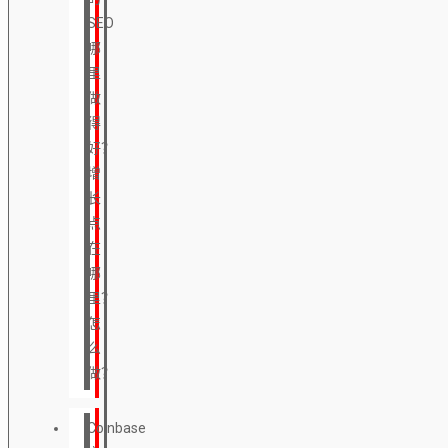
SEO
哪
里
做
得
好？
增
长
点
在
哪
里？
怎
么
做？
Coinbase