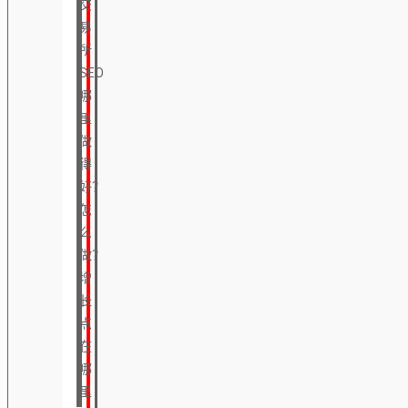
交
易
所
SEO
哪
里
做
得
好？
怎
么
做？
增
长
点
在
哪
里