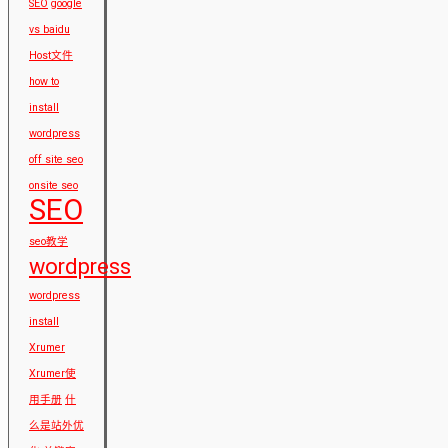
SEO
google
vs baidu
Host文件
how to
install
wordpress
off site seo
onsite seo
SEO
seo教学
wordpress
wordpress
install
Xrumer
Xrumer使
用手册
什
么是站外优