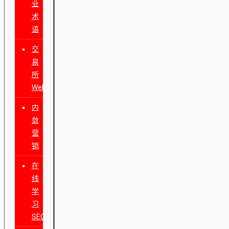
业
术
语
交
易
所
Web3
内
敛
营
销
在
线
学
习
SEO