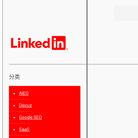
分类
AIEO
Discuz
Google SEO
SaaS