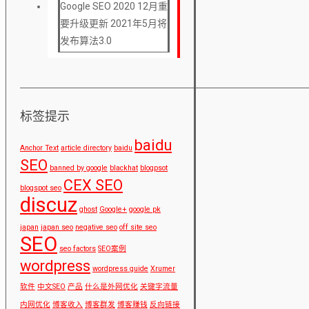
Google SEO 2020 12月重
要升级更新 2021年5月将
发布算法3.0
标签提示
baidu
Anchor Text
article directory
baidu
SEO
banned by google
blackhat
blogpsot
CEX SEO
blogspot seo
discuz
ghost
Google+
google pk
japan
japan seo
negative seo
off site seo
SEO
seo factors
SEO案例
wordpress
wordpress guide
Xrumer
软件
中文SEO
产品
什么是外网优化
关键字流量
内网优化
博客收入
博客群发
博客赚钱
反向链接