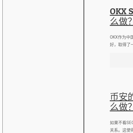
OKX
么做
OKX作为中
好，取得了一
币安
么做
如果不看S
关系。这使