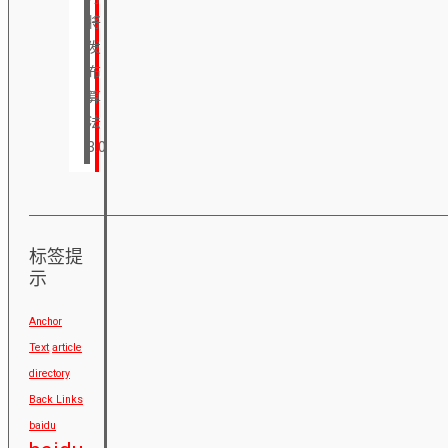
将
发
布
算
法
3.0
标签提
示
Anchor
Text
article
directory
Back Links
baidu