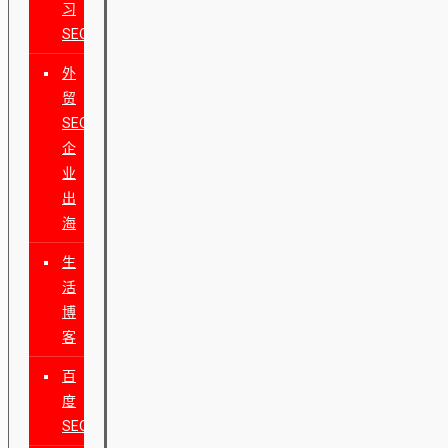
习
SEO
外
贸
SEO
企
业
出
海
生
活
博
客
百
度
SEO