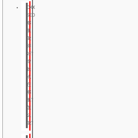
OKX
SEO
哪
里
做
得
好？
增
长
点
在
哪
里？
怎
么
做？