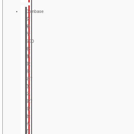
Coinbase
交
易
所
SEO
哪
里
做
得
好？
怎
么
做？
增
长
点
在