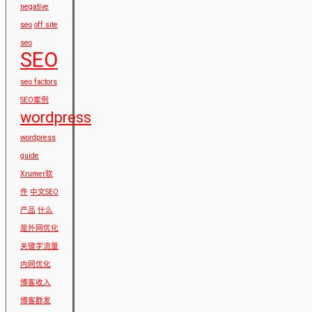
negative
seo
off site
seo
SEO
seo factors
SEO案例
wordpress
wordpress
guide
Xrumer软
件
中文SEO
产品
什么
是外网优化
关键字流量
内网优化
博客收入
博客群发