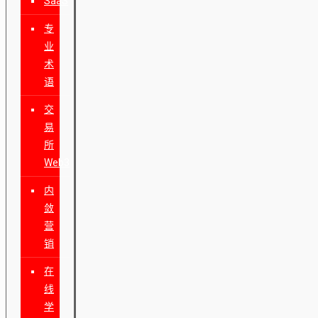
SaaS
专
业
术
语
交
易
所
Web3
内
敛
营
销
在
线
学