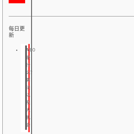
每日更
新
AIEO
是
什
么？
算
法
以
及
大
机
会