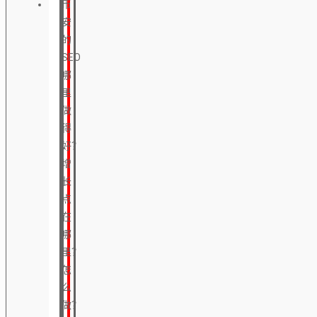
币
安
的
SEO
哪
里
做
得
好？
增
长
点
在
哪
里？
怎
么
做？