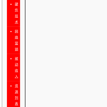
硬
件
技
术
网
络
营
销
被
动
收
入
资
源
列
表