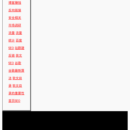
博客赚钱
反向链接
安全相关
市场调研
流量
流量
统计
百度
SEO
站群建
反链
英文
SEO
谷歌
谷歌最新算
法
软文目
录
软文目
录的重要性
首页SEO