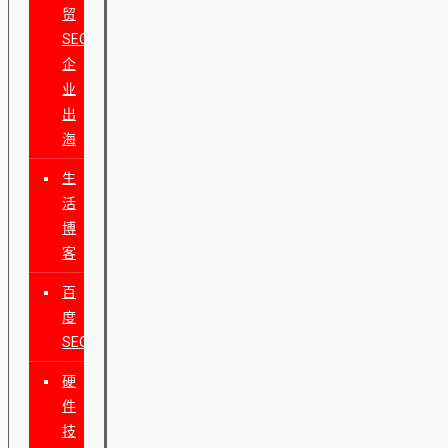
贸
SEO
企
业
出
海
生
活
博
客
百
度
SEO
硬
件
技