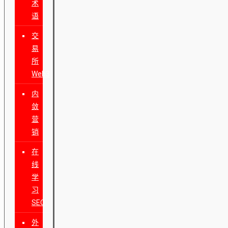
术
语
交
易
所
Web3
内
敛
营
销
在
线
学
习
SEO
外