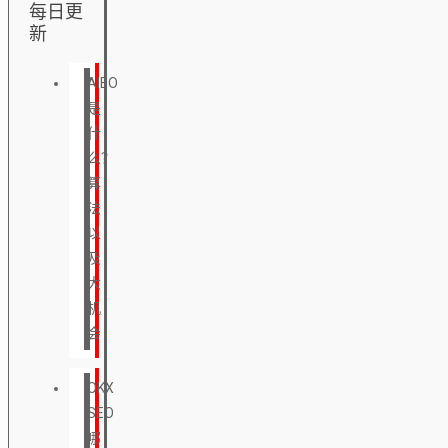
每日更
新
AIEO
是
什
么？
算
法
以
及
大
机
会
OKX
SEO
哪