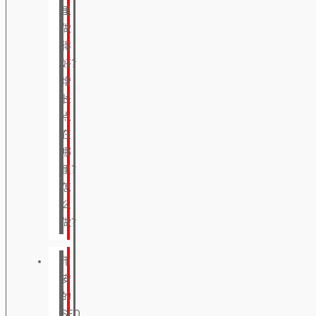
里
做
得
好？
增
长
点
在
哪
里？
怎
么
做？
币
安
的
SEO