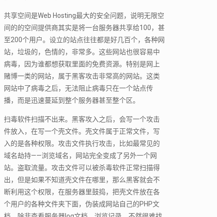
共享空间是Web Hosting最大的安全问题，说明无限空
间的的空间提供商其实是将一台服务器共享给100，甚
至200个用户。设立的站点往往都是好几百个，各种网
站，垃圾的，色情的，非常多。这些网站也很容易中
病毒，因为谁都想获取里面的免费资源。特别是网上
赌博一类的网站，属于黑客攻击非常高的网站。这类
网站中了病毒之后，无法阻止病毒只在一个站点传
播，而是迅速蔓延到整个服务器甚至整个区。
扫毒软件扫描不出来。黑客攻入之后，会写一个攻击
件放入，在写一个壳文件。壳文件属于正常文件，写
入的是各种权限。攻击文件执行攻击，比如最常见的
域名劫持——浏览域名，网站完全变成了另外一个网
站。盗取流量。攻击文件可以被杀毒软件正常扫描得
出，但是如果不知道壳文件在哪里，那么黑客就会不
断利用这个权限，在服务器里鼓捣，把壳文件放在各
个用户的各种文件夹下面，伪装成网站自己的PHP文
档。除非查看服务器log文档，浏览记录，不然很难找