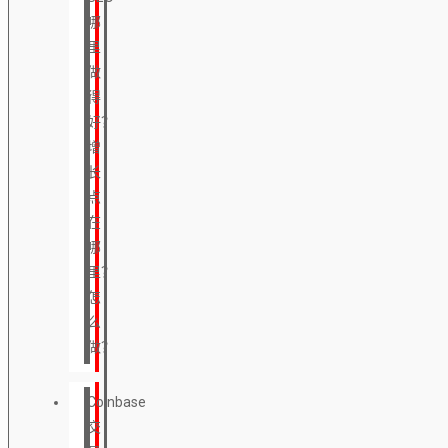
哪
里
做
得
好？
增
长
点
在
哪
里？
怎
么
做？
Coinbase
交