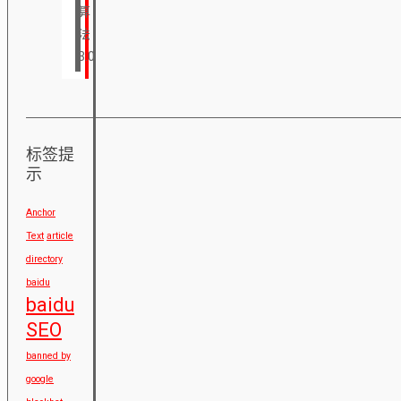
算
法
3.0
标签提
示
Anchor
Text
article
directory
baidu
baidu
SEO
banned by
google