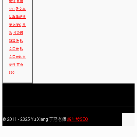
统计
百度
SEO
矛文本
站群建反链
英文SEO
谷
歌
谷歌最
新算法
软
文目录
软
文目录的重
要性
首页
SEO
© 2011 - 2025 Yu Xiang 于翔老师
新加坡SEO