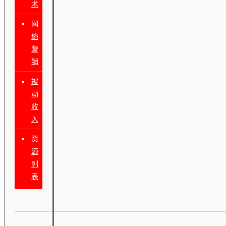
术
网
络
营
销
被
动
收
入
资
源
列
表