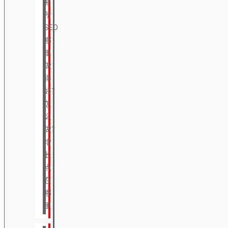
易
所
SEO
哪
里
做
得
好？
怎
么
做？
增
长
点
在
哪
里