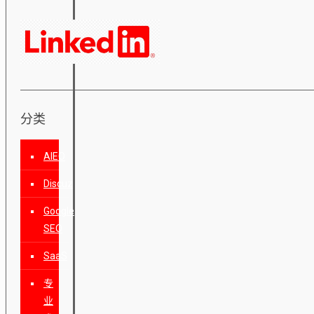
分类
AIEO
Discuz
Google
SEO
SaaS
专
业