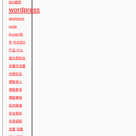
SEO案例
wordpress
wordpress
guide
Xrumer软
件
中文SEO
产品
什么
是外网优化
关键字流量
内网优化
博客收入
博客群发
博客赚钱
反向链接
安全相关
市场调研
流量
流量