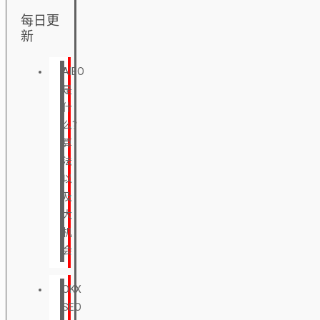
每日更
新
AIEO
是
什
么？
算
法
以
及
大
机
会
OKX
SEO