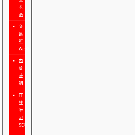
术
语
交
易
所
Web3
内
敛
营
销
在
线
学
习
SEO