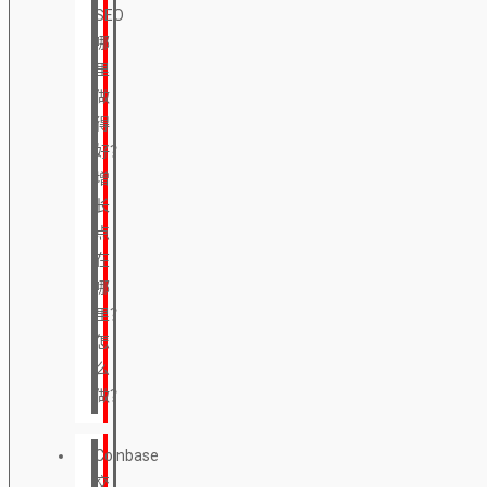
SEO
哪
里
做
得
好？
增
长
点
在
哪
里？
怎
么
做？
Coinbase
交