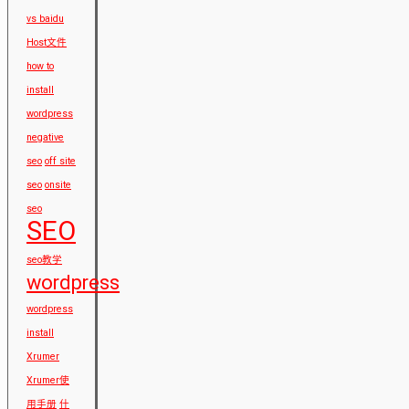
vs baidu
Host文件
how to
install
wordpress
negative
seo
off site
seo
onsite
seo
SEO
seo教学
wordpress
wordpress
install
Xrumer
Xrumer使
用手册
什