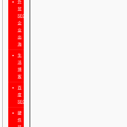
外
贸
SEO
企
业
出
海
生
活
博
客
百
度
SEO
硬
件
技