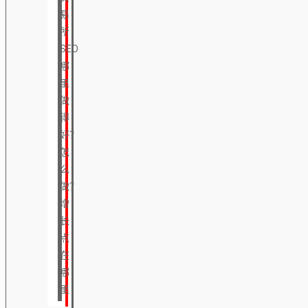
易
所
SEO
哪
里
做
得
好？
怎
么
做？
增
长
点
在
哪
里