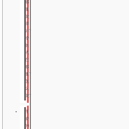
哪
里
做
得
好？
增
长
点
在
哪
里？
怎
么
做？
币
安
的