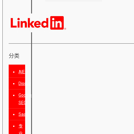
分类
AIEO
Discuz
Google
SEO
SaaS
专
业