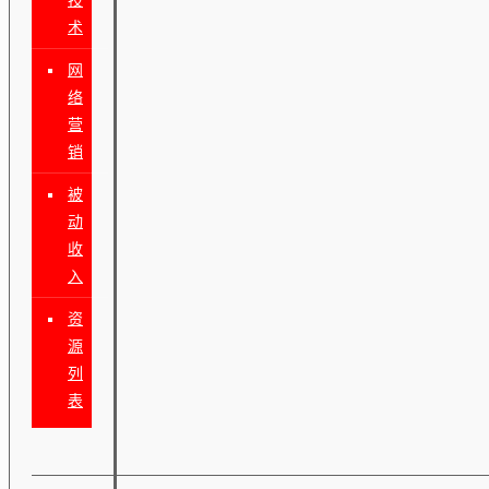
术
网
络
营
销
被
动
收
入
资
源
列
表