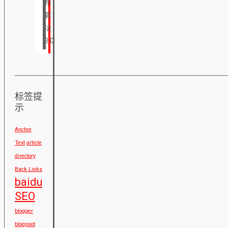
布
算
法
3.0
标签提
示
Anchor
Text
article
directory
Back Links
baidu
SEO
blogger
blogpsot