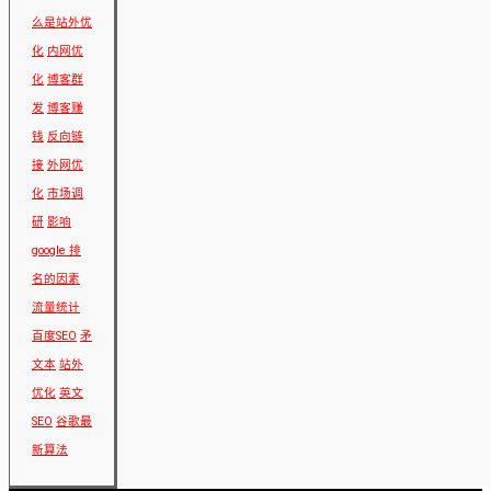
么是站外优
化
内网优
化
博客群
发
博客赚
钱
反向链
接
外网优
化
市场调
研
影响
google 排
名的因素
流量统计
百度SEO
矛
文本
站外
优化
英文
SEO
谷歌最
新算法