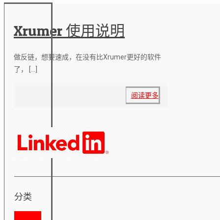
Xrumer 使用说明
做反链，想要速成，在没有比Xrumer更好的软件
了，
[…]
阅读更多
分类