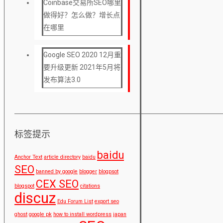
Coinbase交易所SEO哪里
做得好？怎么做？增长点
在哪里
Google SEO 2020 12月重
要升级更新 2021年5月将
发布算法3.0
标签提示
baidu
Anchor Text
article directory
baidu
SEO
banned by google
blogger
blogpsot
CEX SEO
blogspot
citations
discuz
Edu Forum List
export seo
ghost
google pk
how to install wordpress
japan