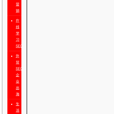
营
销
在
线
学
习
SEO
外
贸
SEO
企
业
出
海
生
活