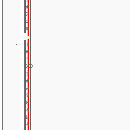
里？
怎
么
做？
币
安
的
SEO
哪
里
做
得
好？
增
长
点