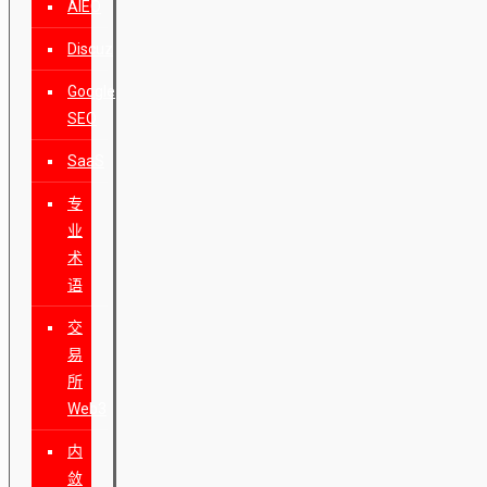
AIEO
Discuz
Google
SEO
SaaS
专
业
术
语
交
易
所
Web3
内
敛