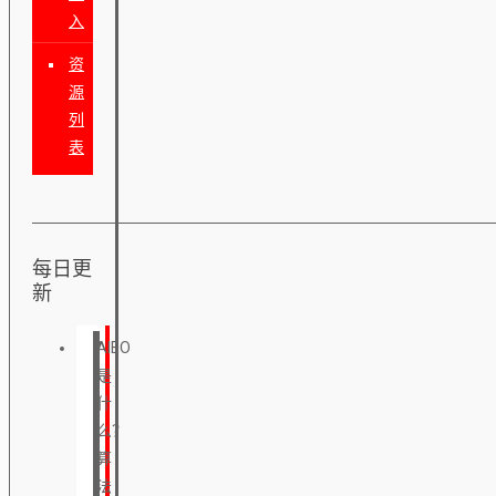
入
资
源
列
表
每日更
新
AIEO
是
什
么？
算
法