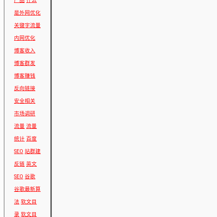
产品
什么
是外网优化
关键字流量
内网优化
博客收入
博客群发
博客赚钱
反向链接
安全相关
市场调研
流量
流量
统计
百度
SEO
站群建
反链
英文
SEO
谷歌
谷歌最新算
法
软文目
录
软文目