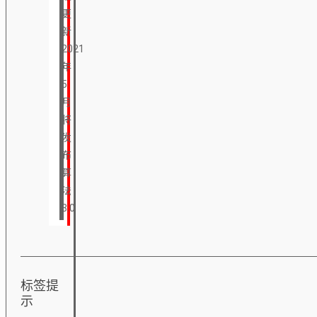
更
新
2021
年
5
月
将
发
布
算
法
3.0
标签提
示