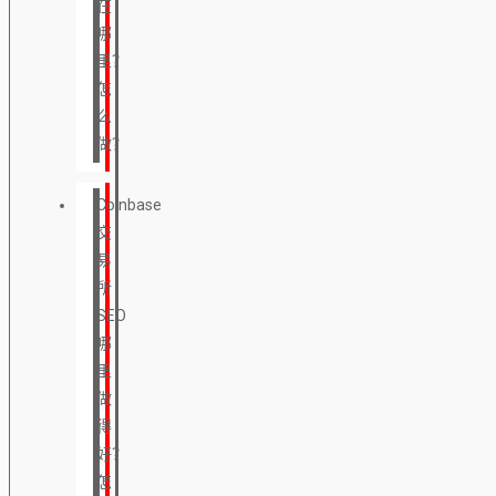
在
哪
里？
怎
么
做？
Coinbase
交
易
所
SEO
哪
里
做
得
好？
怎