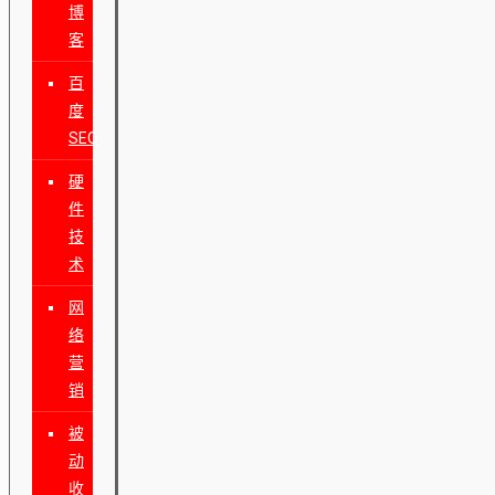
博
客
百
度
SEO
硬
件
技
术
网
络
营
销
被
动
收