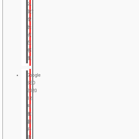
么
做？
增
长
点
在
哪
里
Google
SEO
2020
12
月
重
要
升
级