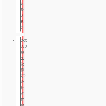
以
及
大
机
会
OKX
SEO
哪
里
做
得
好？
增
长
点
在
哪