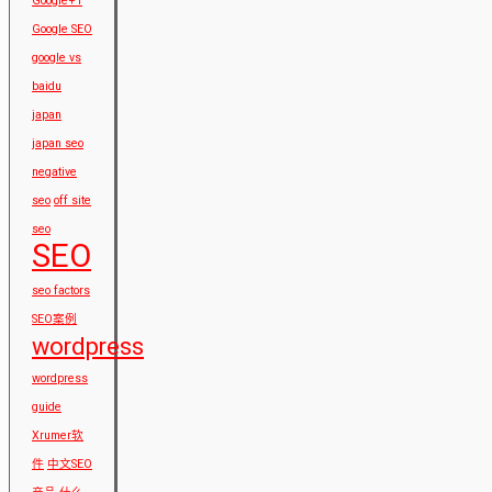
Google+1
Google SEO
google vs
baidu
japan
japan seo
negative
seo
off site
seo
SEO
seo factors
SEO案例
wordpress
wordpress
guide
Xrumer软
件
中文SEO