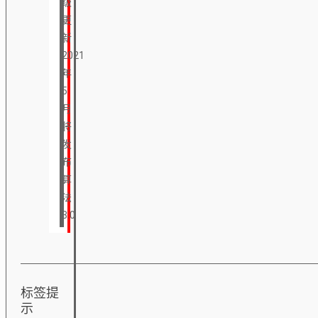
级
更
新
2021
年
5
月
将
发
布
算
法
3.0
标签提
示