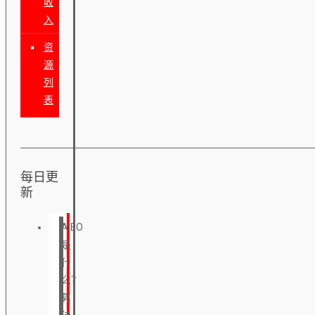
收
入
资
源
列
表
每日更
新
AIEO
是
什
么？
算
法