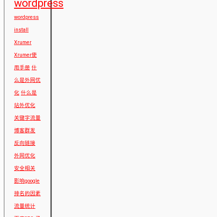
wordpress
wordpress
install
Xrumer
Xrumer使
用手册
什
么是外网优
化
什么是
站外优化
关键字流量
博客群发
反向链接
外网优化
安全相关
影响google
排名的因素
流量统计