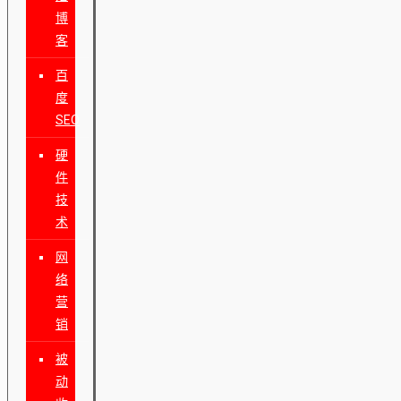
博
客
百
度
SEO
硬
件
技
术
网
络
营
销
被
动