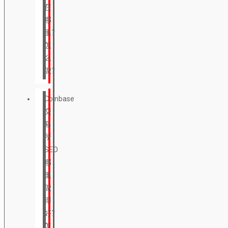
在
哪
里？
怎
么
做？
Coinbase
交
易
所
SEO
哪
里
做
得
好？
怎