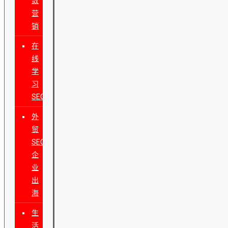
敛
营
销
在
线
学
习
SEO
外
贸
SEO
企
业
出
海
生
活