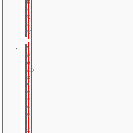
哪
里？
怎
么
做？
币
安
的
SEO
哪
里
做
得
好？
增
长
点