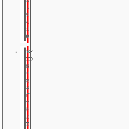
以
及
大
机
会
OKX
SEO
哪
里
做
得
好？
增
长
点
在