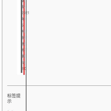
更
新
2021
年
5
月
将
发
布
算
法
3.0
标签提
示