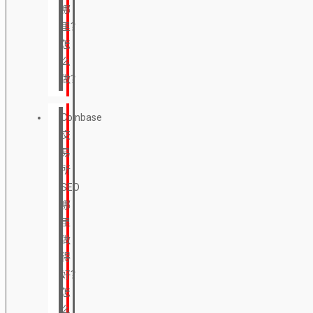
哪
里？
怎
么
做？
Coinbase
交
易
所
SEO
哪
里
做
得
好？
怎
么