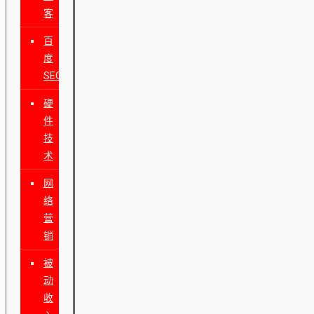
客
百
度
SEO
硬
件
技
术
网
络
营
销
被
动
收