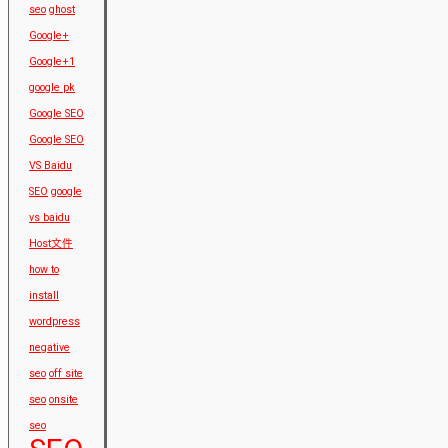
seo
ghost
Google+
Google+1
google pk
Google SEO
Google SEO
VS Baidu
SEO
google
vs baidu
Host文件
how to
install
wordpress
negative
seo
off site
seo
onsite
seo