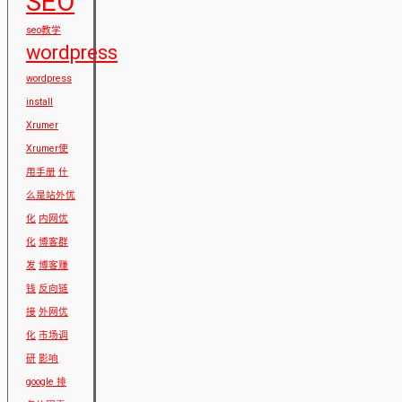
SEO
seo教学
wordpress
wordpress
install
Xrumer
Xrumer使
用手册
什
么是站外优
化
内网优
化
博客群
发
博客赚
钱
反向链
接
外网优
化
市场调
研
影响
google 排