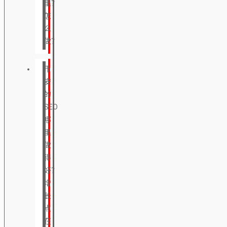
里？
怎
么
做？
币
安
的
SEO
哪
里
做
得
好？
增
长
点
在