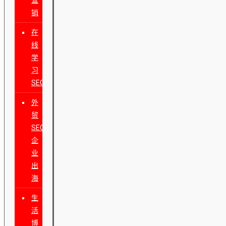
销
在
线
学
习
SEO
外
贸
SEO
企
业
出
海
生
活
博