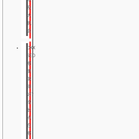
及
大
机
会
OKX
SEO
哪
里
做
得
好？
增
长
点
在
哪