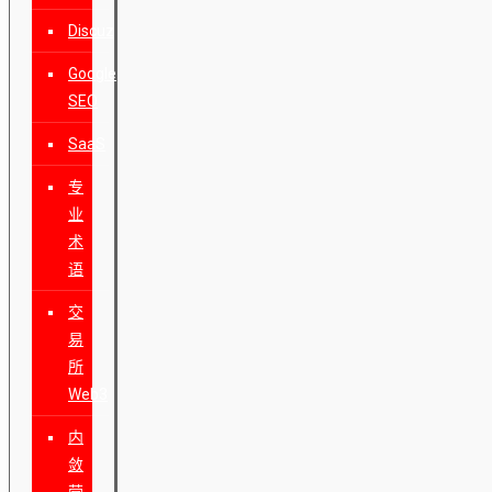
Discuz
Google
SEO
SaaS
专
业
术
语
交
易
所
Web3
内
敛
营