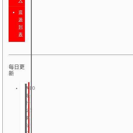
入
资
源
列
表
每日更
新
AIEO
是
什
么？
算
法
以